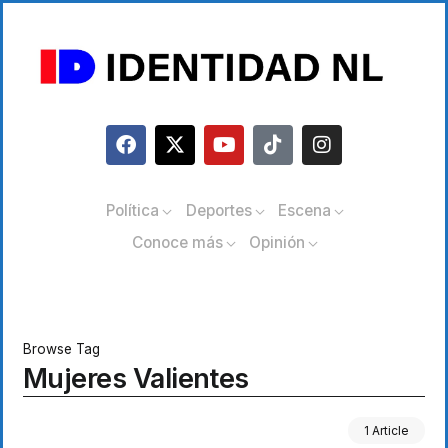
Política
Deportes
Escena
Conoce más
Opinión
Browse Tag
Mujeres Valientes
1 Article