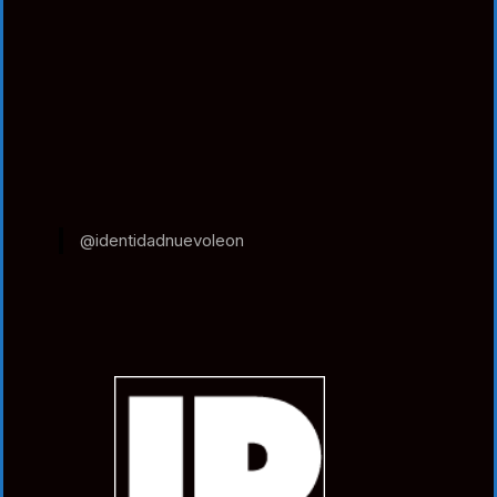
@identidadnuevoleon