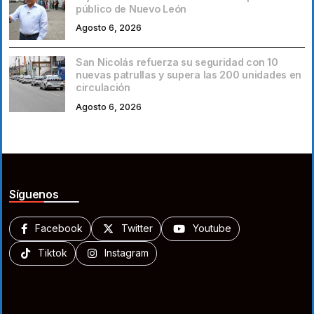
público de Nuevo León
Agosto 6, 2026
San Nicolás refuerza su seguridad con 10
nuevas patrullas y supera las 200 unidades en
circulación
Agosto 6, 2026
Síguenos
Facebook
Twitter
Youtube
Tiktok
Instagram