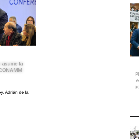
a asume la
la CONAMM
P
e
a
y, Adrián de la