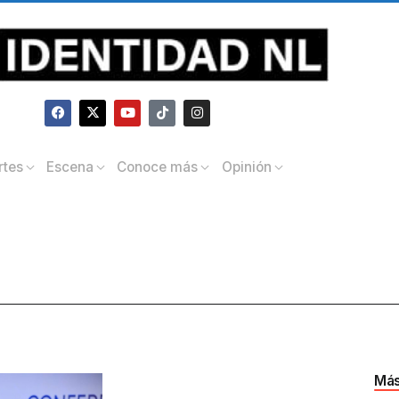
rtes
Escena
Conoce más
Opinión
Más