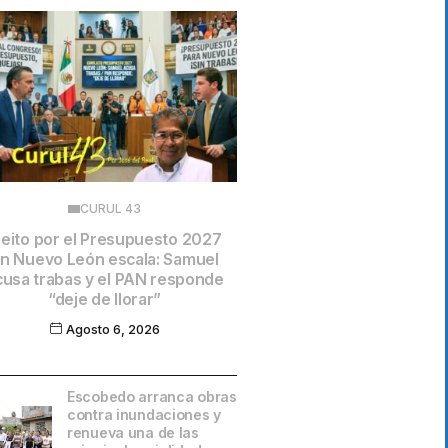
CURUL 43
leito por el Presupuesto 2027
n Nuevo León escala: Samuel
cusa trabas y el PAN responde
“deje de llorar”
Agosto 6, 2026
Escobedo arranca obras
contra inundaciones y
renueva una de las