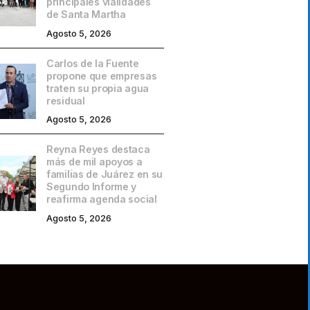
principales vialidades
de Santa Martha
Agosto 5, 2026
Carlos de la Fuente
propone que empresas
traten su propia agua
residual
Agosto 5, 2026
Reyna Reyes destaca
más de mil apoyos a
familias de Juárez en su
Segundo Informe y
reafirma agenda social
Agosto 5, 2026