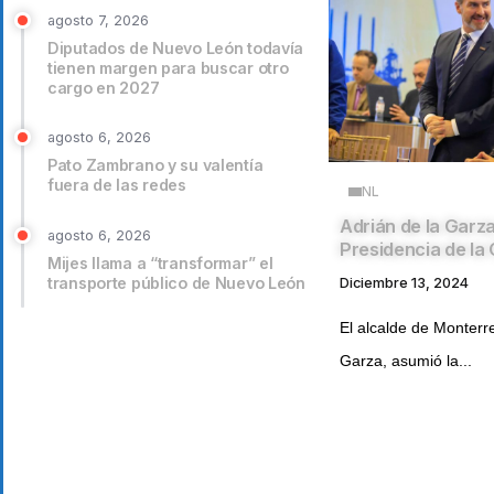
agosto 7, 2026
Diputados de Nuevo León todavía
tienen margen para buscar otro
cargo en 2027
agosto 6, 2026
Pato Zambrano y su valentía
fuera de las redes
NL
Adrián de la Garz
agosto 6, 2026
Presidencia de 
Mijes llama a “transformar” el
transporte público de Nuevo León
Diciembre 13, 2024
El alcalde de Monterre
Garza, asumió la...