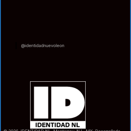
@identidadnuevoleon