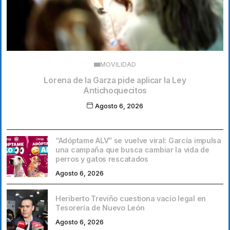
MOVILIDAD
Lorena de la Garza pide aplicar la Ley
Antichoquecitos
Agosto 6, 2026
“Adóptame ALV” se vuelve viral: García impulsa
una campaña que busca cambiar la vida de
perros y gatos rescatados
Agosto 6, 2026
Heriberto Treviño cuestiona vacío legal en
Tesorería de Nuevo León
Agosto 6, 2026