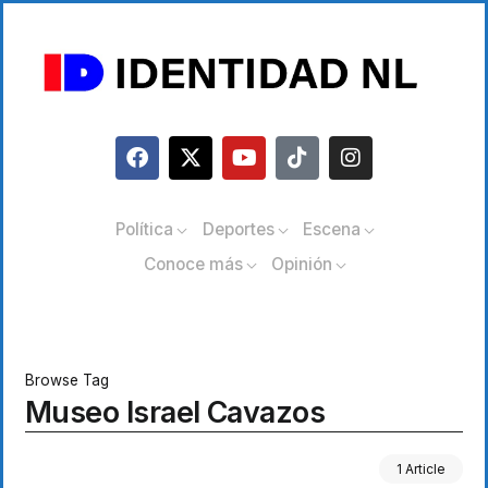
Política
Deportes
Escena
Conoce más
Opinión
Browse Tag
Museo Israel Cavazos
1 Article