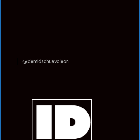
@identidadnuevoleon