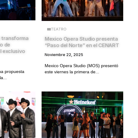
TEATRO
s transforma
Mexico Opera Studio presenta
to de
“Paso del Norte” en el CENART
 exclusivo
Noviembre 22, 2025
Mexico Opera Studio (MOS) presentó
na propuesta
este viernes la primera de...
a...