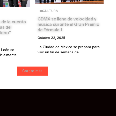
CULTURA
CDMX se llena de velocidad y
 de la cuenta
música durante el Gran Premio
as del
de Fórmula 1
teño”
Octubre 22, 2025
La Ciudad de México se prepara para
 León se
vivir un fin de semana de...
icialmente...
Cargar más