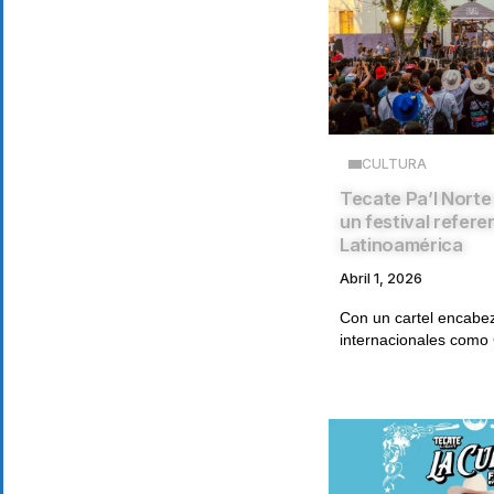
CULTURA
Tecate Pa’l Nort
un festival refere
Latinoamérica
Abril 1, 2026
Con un cartel encabez
internacionales como 