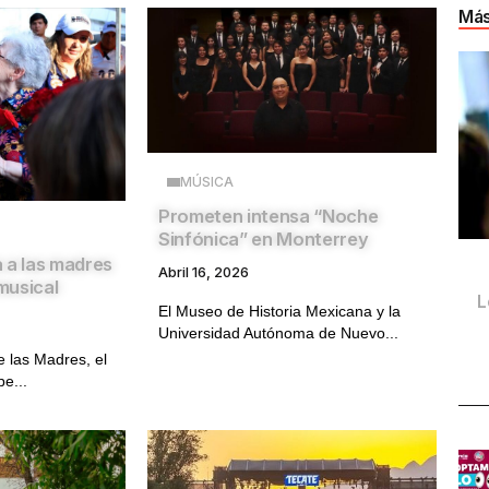
Más
MÚSICA
Prometen intensa “Noche
Sinfónica” en Monterrey
 a las madres
Abril 16, 2026
musical
L
El Museo de Historia Mexicana y la
Universidad Autónoma de Nuevo...
e las Madres, el
e...