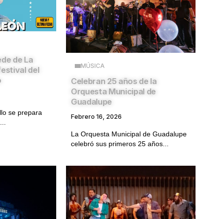
ede de La
MÚSICA
estival del
o
Celebran 25 años de la
Orquesta Municipal de
Guadalupe
lo se prepara
Febrero 16, 2026
...
La Orquesta Municipal de Guadalupe
celebró sus primeros 25 años...