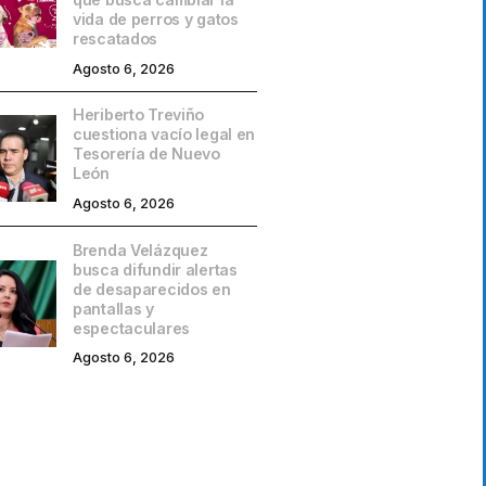
vida de perros y gatos
rescatados
Agosto 6, 2026
Heriberto Treviño
cuestiona vacío legal en
Tesorería de Nuevo
León
Agosto 6, 2026
Brenda Velázquez
busca difundir alertas
de desaparecidos en
pantallas y
espectaculares
Agosto 6, 2026