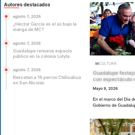
Autores destacados
agosto 7, 2026
¿Héctor García es el as bajo la
manga de MC?
agosto 7, 2026
Guadalupe renueva espacio
público en la colonia Lolyta
CULTURA
agosto 7, 2026
Guadalupe festeja
Rescatan a 16 perros Chihuahua
con espectáculo 
en San Nicolás
Mayo 9, 2026
En el marco del Día d
Gobierno de Guadalup