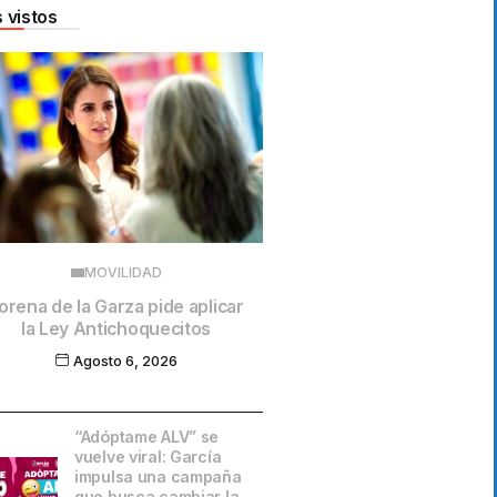
 vistos
MOVILIDAD
orena de la Garza pide aplicar
la Ley Antichoquecitos
Agosto 6, 2026
“Adóptame ALV” se
vuelve viral: García
impulsa una campaña
que busca cambiar la