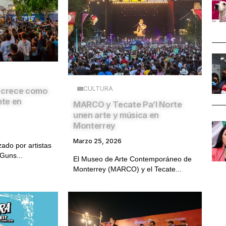
CULTURA
e crece como
nte en
MARCO y Tecate Pa’l Norte
unen arte y música en
Monterrey
Marzo 25, 2026
ado por artistas
Guns...
El Museo de Arte Contemporáneo de
Monterrey (MARCO) y el Tecate...