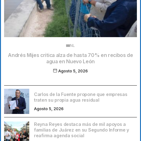
NL
Andrés Mijes critica alza de hasta 70% en recibos de
agua en Nuevo León
Agosto 5, 2026
Carlos de la Fuente propone que empresas
traten su propia agua residual
Agosto 5, 2026
Reyna Reyes destaca más de mil apoyos a
familias de Juárez en su Segundo Informe y
reafirma agenda social