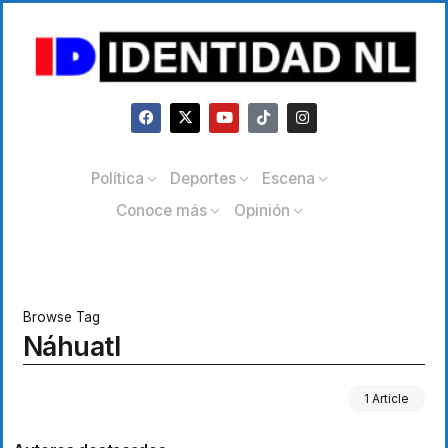
Política
Deportes
Escena
Conoce más
Opinión
Browse Tag
Náhuatl
1 Article