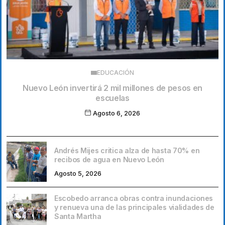
EDUCACIÓN
Nuevo León invertirá 2 mil millones de pesos en
escuelas
Agosto 6, 2026
Andrés Mijes critica alza de hasta 70% en
recibos de agua en Nuevo León
Agosto 5, 2026
Escobedo arranca obras contra inundaciones
y renueva una de las principales vialidades de
Santa Martha