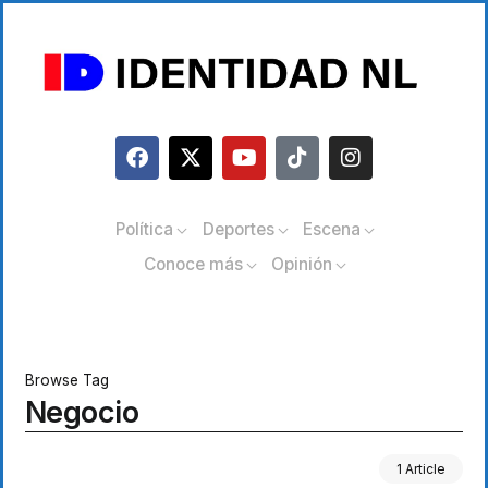
Política
Deportes
Escena
Conoce más
Opinión
Browse Tag
Negocio
1 Article