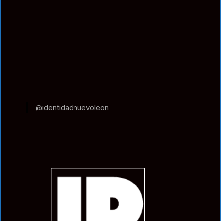
@identidadnuevoleon