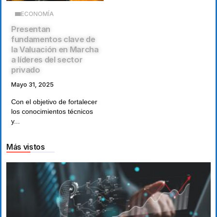
ECONOMÍA
Presentan
fundamentos clave de
la Valuación en Marcha
a líderes del sector
privado
Mayo 31, 2025
Con el objetivo de fortalecer
los conocimientos técnicos
y...
Más vistos