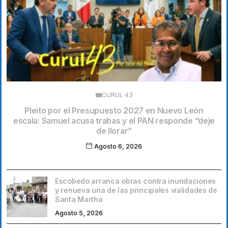
CURUL 43
Pleito por el Presupuesto 2027 en Nuevo León
escala: Samuel acusa trabas y el PAN responde “deje
de llorar”
Agosto 6, 2026
Escobedo arranca obras contra inundaciones
y renueva una de las principales vialidades de
Santa Martha
Agosto 5, 2026