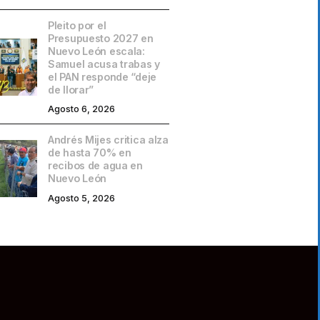
Pleito por el
Presupuesto 2027 en
Nuevo León escala:
Samuel acusa trabas y
el PAN responde “deje
de llorar”
Agosto 6, 2026
Andrés Mijes critica alza
de hasta 70% en
recibos de agua en
Nuevo León
Agosto 5, 2026