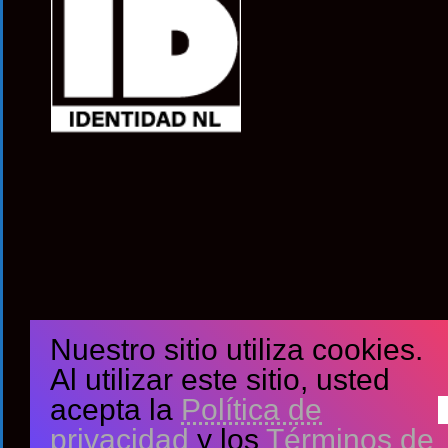
Nuestro sitio utiliza cookies.
Al utilizar este sitio, usted
acepta la
Política de
privacidad
y los
Términos de