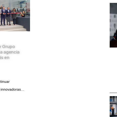
y Grupo
la agencia
ís en
tinuar
 innovadoras...