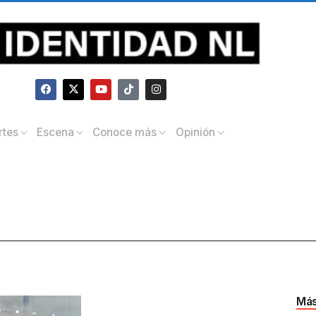
rtes
Escena
Conoce más
Opinión
Más