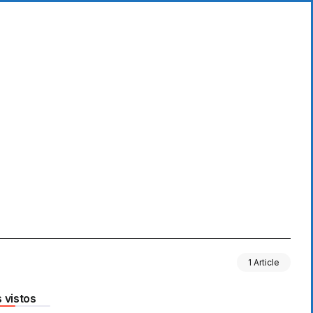
1 Article
 vistos