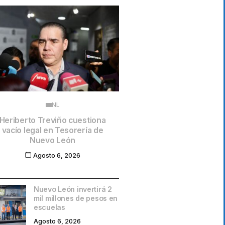
NL
Heriberto Treviño cuestiona
vacío legal en Tesorería de
Nuevo León
Agosto 6, 2026
Nuevo León invertirá 2
mil millones de pesos en
escuelas
Agosto 6, 2026