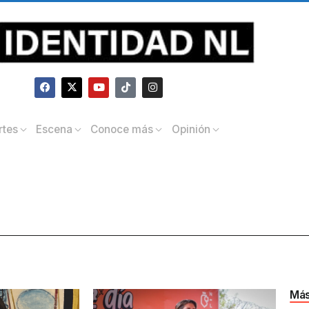
rtes
Escena
Conoce más
Opinión
Más