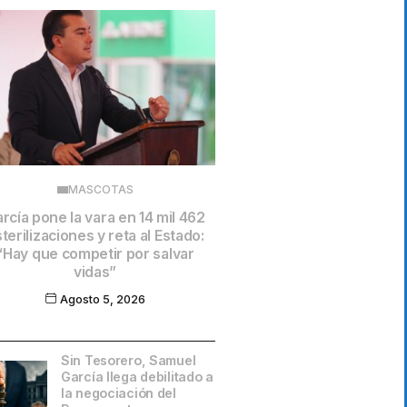
MASCOTAS
rcía pone la vara en 14 mil 462
terilizaciones y reta al Estado:
“Hay que competir por salvar
vidas”
Agosto 5, 2026
Sin Tesorero, Samuel
García llega debilitado a
la negociación del