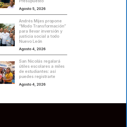
Presupuesto
Agosto 5, 2026
Andrés Mijes propone
“Modo Transformación”
para llevar inversión y
justicia social a todo
Nuevo León
Agosto 4, 2026
San Nicolás regalará
útiles escolares a miles
de estudiantes: así
puedes registrarte
Agosto 4, 2026