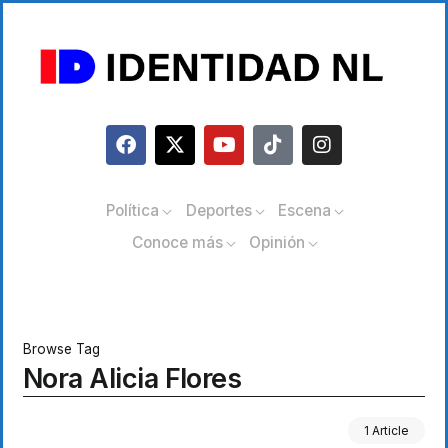
Política
Deportes
Escena
Conoce más
Opinión
Browse Tag
Nora Alicia Flores
1 Article