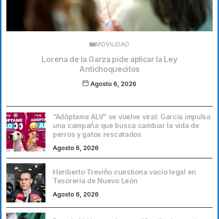
MOVILIDAD
Lorena de la Garza pide aplicar la Ley
Antichoquecitos
Agosto 6, 2026
“Adóptame ALV” se vuelve viral: García impulsa
una campaña que busca cambiar la vida de
perros y gatos rescatados
Agosto 6, 2026
Heriberto Treviño cuestiona vacío legal en
Tesorería de Nuevo León
Agosto 6, 2026