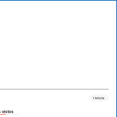
1 Article
 vistos