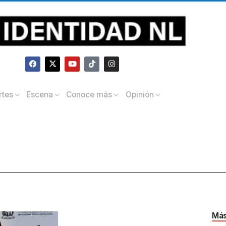
rtes
Escena
Conoce más
Opinión
Más