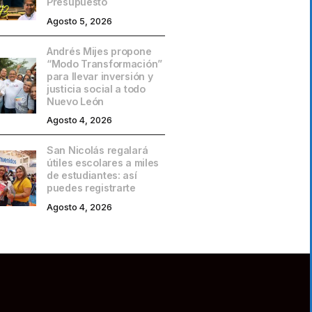
Presupuesto
Agosto 5, 2026
Andrés Mijes propone
“Modo Transformación”
para llevar inversión y
justicia social a todo
Nuevo León
Agosto 4, 2026
San Nicolás regalará
útiles escolares a miles
de estudiantes: así
puedes registrarte
Agosto 4, 2026