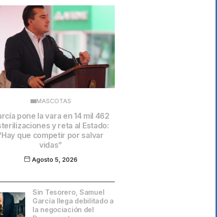
MASCOTAS
rcía pone la vara en 14 mil 462
terilizaciones y reta al Estado:
“Hay que competir por salvar
vidas”
Agosto 5, 2026
Sin Tesorero, Samuel
García llega debilitado a
la negociación del