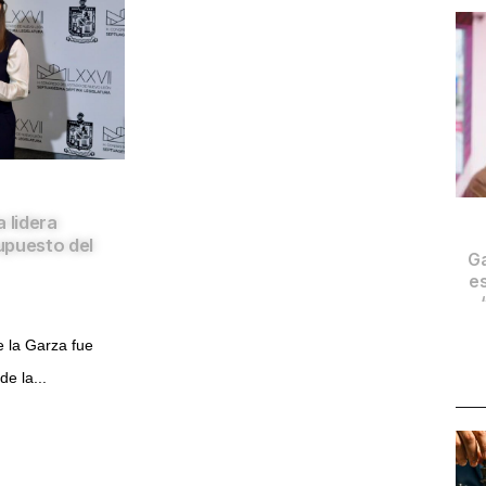
 lidera
upuesto del
Ga
es
 la Garza fue
e la...