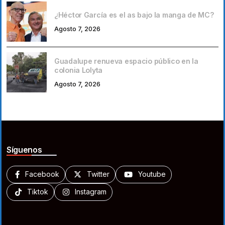
¿Héctor García es el as bajo la manga de MC?
Agosto 7, 2026
Guadalupe renueva espacio público en la
colonia Lolyta
Agosto 7, 2026
Síguenos
Facebook
Twitter
Youtube
Tiktok
Instagram