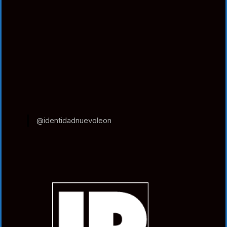
@identidadnuevoleon