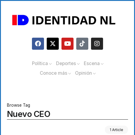
Política
Deportes
Escena
Conoce más
Opinión
Browse Tag
Nuevo CEO
1 Article