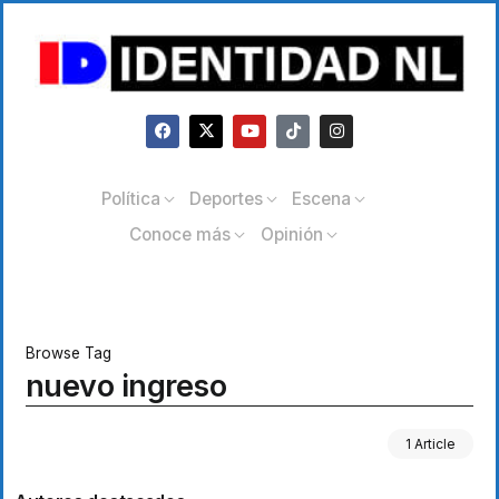
Política
Deportes
Escena
Conoce más
Opinión
Browse Tag
nuevo ingreso
1 Article