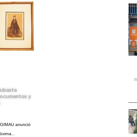
m
Subasta
 documentos y
s
 GIMAU anunció
róxima...