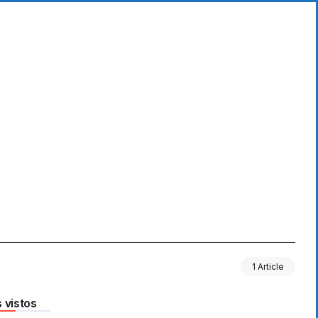
1 Article
 vistos