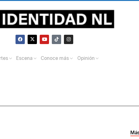
rtes
Escena
Conoce más
Opinión
Más