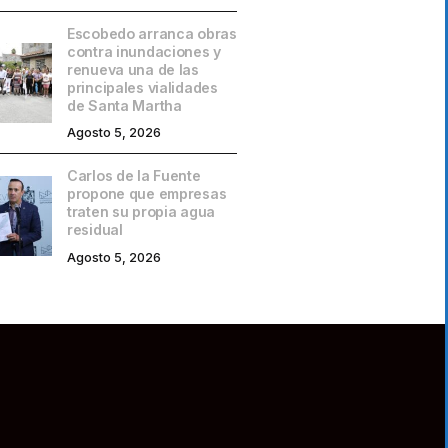
Escobedo arranca obras
contra inundaciones y
renueva una de las
principales vialidades
de Santa Martha
Agosto 5, 2026
Carlos de la Fuente
propone que empresas
traten su propia agua
residual
Agosto 5, 2026