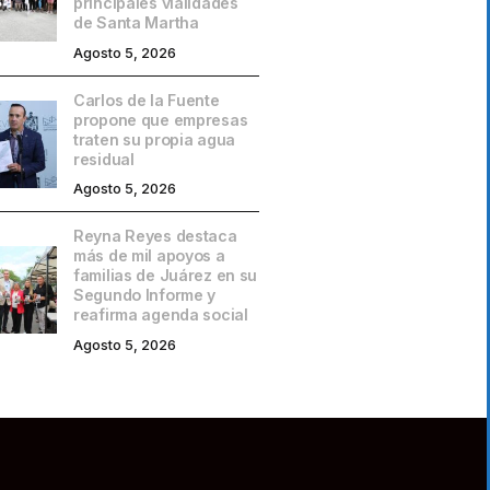
principales vialidades
de Santa Martha
Agosto 5, 2026
Carlos de la Fuente
propone que empresas
traten su propia agua
residual
Agosto 5, 2026
Reyna Reyes destaca
más de mil apoyos a
familias de Juárez en su
Segundo Informe y
reafirma agenda social
Agosto 5, 2026