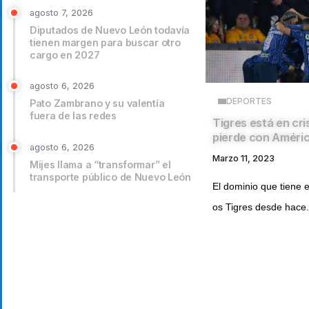
agosto 7, 2026
Diputados de Nuevo León todavía
tienen margen para buscar otro
cargo en 2027
agosto 6, 2026
DEPORTES
Pato Zambrano y su valentía
fuera de las redes
Tigres está en cri
pierde con Améri
agosto 6, 2026
Marzo 11, 2023
Mijes llama a “transformar” el
transporte público de Nuevo León
El dominio que tiene 
os Tigres desde hace.