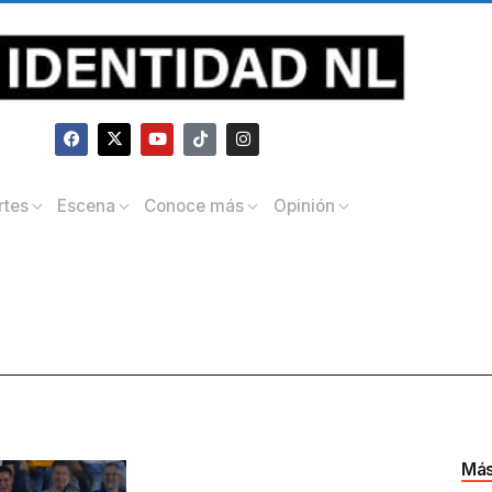
rtes
Escena
Conoce más
Opinión
Más