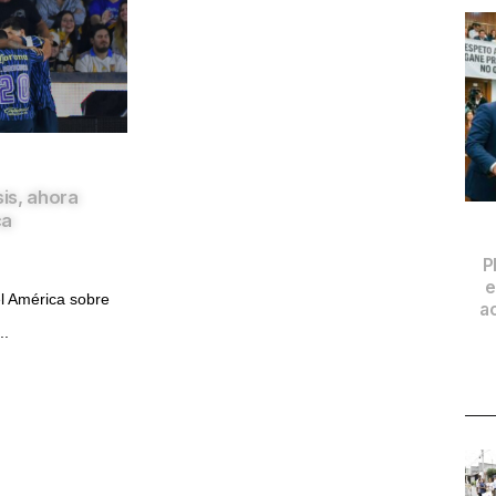
sis, ahora
ca
P
e
el América sobre
a
..