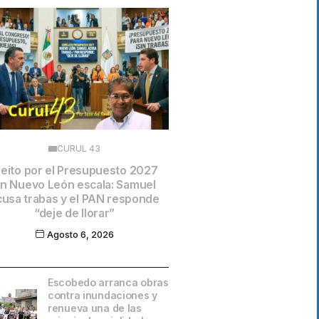
CURUL 43
leito por el Presupuesto 2027
n Nuevo León escala: Samuel
cusa trabas y el PAN responde
“deje de llorar”
Agosto 6, 2026
Escobedo arranca obras
contra inundaciones y
renueva una de las