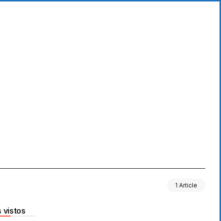
1 Article
 vistos