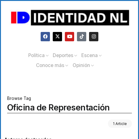
Política
Deportes
Escena
Conoce más
Opinión
Browse Tag
Oficina de Representación
1 Article