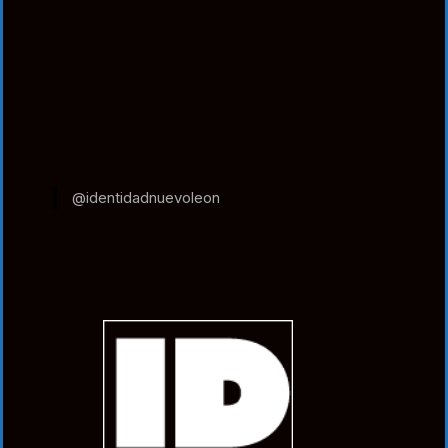
@identidadnuevoleon