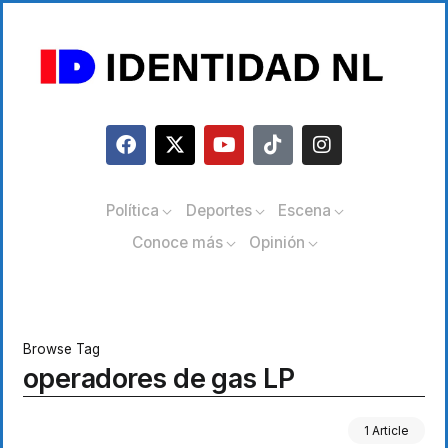
Política
Deportes
Escena
Conoce más
Opinión
Browse Tag
operadores de gas LP
1 Article