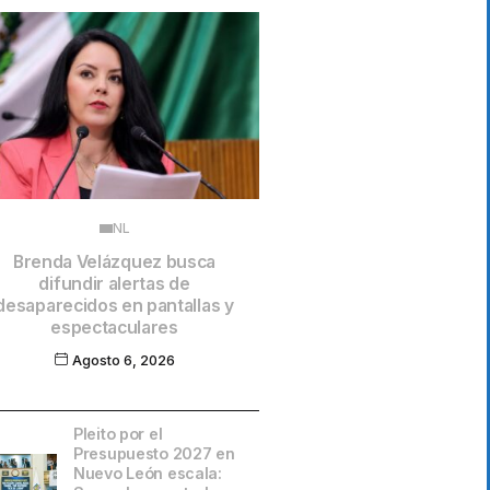
NL
Brenda Velázquez busca
difundir alertas de
desaparecidos en pantallas y
espectaculares
Agosto 6, 2026
Pleito por el
Presupuesto 2027 en
Nuevo León escala: