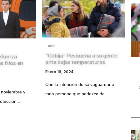
NL
“Cobija” Pesquería a su gente
refuerza
ante bajas temperaturas
s fríos en
Enero 16, 2024
Con la intención de salvaguardar a
 noviembre y
toda persona que padezca de...
otección...