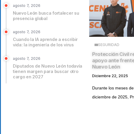
agosto 7, 2026
Nuevo León busca fortalecer su
presencia global
agosto 7, 2026
Cuando la IA aprende a escribir
vida: la ingeniería de los virus
SEGURIDAD
Protección Civil 
agosto 7, 2026
apoyo ante frente
Diputados de Nuevo León todavía
Nuevo León
tienen margen para buscar otro
Diciembre 22, 2025
cargo en 2027
Durante los meses de
diciembre de 2025, Pr