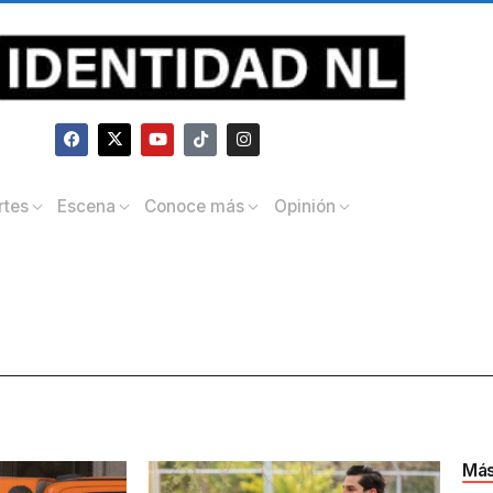
rtes
Escena
Conoce más
Opinión
Más