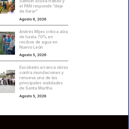
Samuel acusa trabas y
el PAN responde “deje
de llorar”
Agosto 6, 2026
Andrés Mijes critica alza
de hasta 70% en
recibos de agua en
Nuevo León
Agosto 5, 2026
Escobedo arranca obras
contra inundaciones y
renueva una de las
principales vialidades
de Santa Martha
Agosto 5, 2026