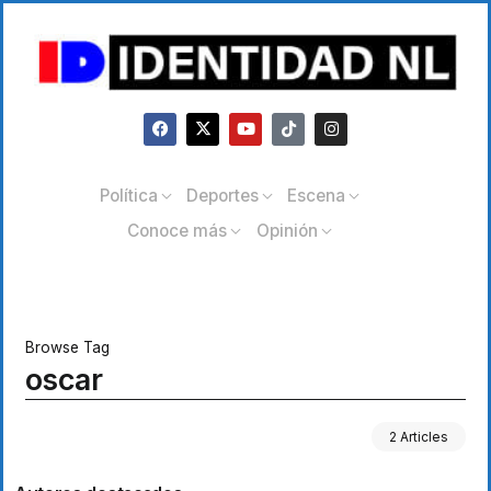
Política
Deportes
Escena
Conoce más
Opinión
Browse Tag
oscar
2 Articles