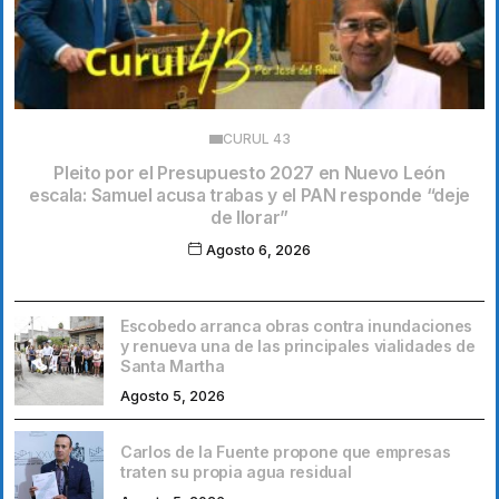
CURUL 43
Pleito por el Presupuesto 2027 en Nuevo León
escala: Samuel acusa trabas y el PAN responde “deje
de llorar”
Agosto 6, 2026
Escobedo arranca obras contra inundaciones
y renueva una de las principales vialidades de
Santa Martha
Agosto 5, 2026
Carlos de la Fuente propone que empresas
traten su propia agua residual