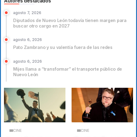
Autores destacados
agosto 7, 2026
Diputados de Nuevo León todavía tienen margen para
buscar otro cargo en 2027
agosto 6, 2026
Pato Zambrano y su valentía fuera de las redes
agosto 6, 2026
Mijes llama a “transformar” el transporte público de
Nuevo León
CINE
CINE