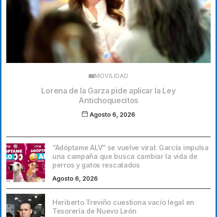
MOVILIDAD
Lorena de la Garza pide aplicar la Ley
Antichoquecitos
Agosto 6, 2026
“Adóptame ALV” se vuelve viral: García impulsa
una campaña que busca cambiar la vida de
perros y gatos rescatados
Agosto 6, 2026
Heriberto Treviño cuestiona vacío legal en
Tesorería de Nuevo León