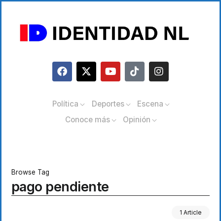
Política
Deportes
Escena
Conoce más
Opinión
Browse Tag
pago pendiente
1 Article