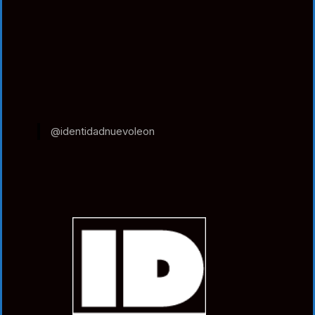
@identidadnuevoleon