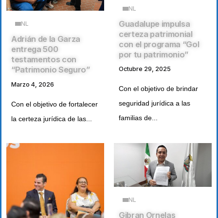
NL
Guadalupe impulsa
NL
certeza patrimonial
Adrián de la Garza
con el programa “Gol
entrega 500
por tu patrimonio”
testamentos con
“Patrimonio Seguro”
Octubre 29, 2025
Marzo 4, 2026
Con el objetivo de brindar
seguridad jurídica a las
Con el objetivo de fortalecer
familias de...
la certeza jurídica de las...
NL
Gibran Ornelas