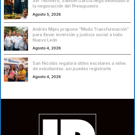
Sin Tesorero, Samuel García llega debilitado a
la negociación del Presupuesto
Agosto 5, 2026
Andrés Mijes propone “Modo Transformación”
para llevar inversión y justicia social a todo
Nuevo León
Agosto 4, 2026
San Nicolás regalará útiles escolares a miles
de estudiantes: así puedes registrarte
Agosto 4, 2026