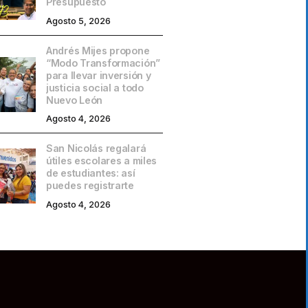
Presupuesto
Agosto 5, 2026
Andrés Mijes propone
“Modo Transformación”
para llevar inversión y
justicia social a todo
Nuevo León
Agosto 4, 2026
San Nicolás regalará
útiles escolares a miles
de estudiantes: así
puedes registrarte
Agosto 4, 2026