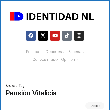
Política
Deportes
Escena
Conoce más
Opinión
Browse Tag
Pensión Vitalicia
1 Article