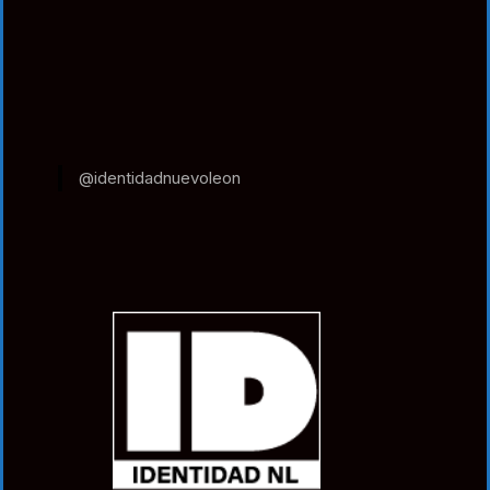
@identidadnuevoleon