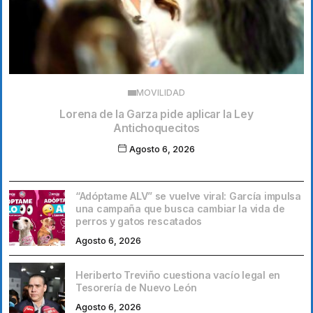
MOVILIDAD
Lorena de la Garza pide aplicar la Ley
Antichoquecitos
Agosto 6, 2026
“Adóptame ALV” se vuelve viral: García impulsa
una campaña que busca cambiar la vida de
perros y gatos rescatados
Agosto 6, 2026
Heriberto Treviño cuestiona vacío legal en
Tesorería de Nuevo León
Agosto 6, 2026