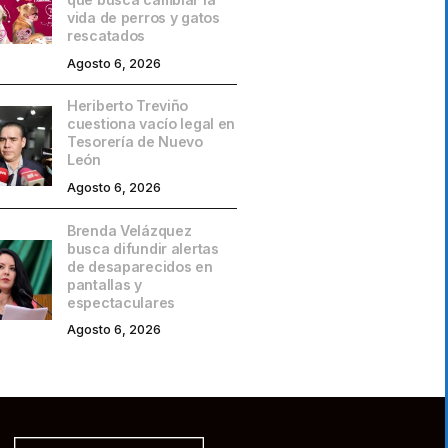
vida de perros y gatos
rescatados
Agosto 6, 2026
Heriberto Treviño
cuestiona vacío legal en
Tesorería de Nuevo
León
Agosto 6, 2026
Brenda Velázquez
busca difundir alertas
de desaparecidos en
pantallas y
espectaculares
Agosto 6, 2026