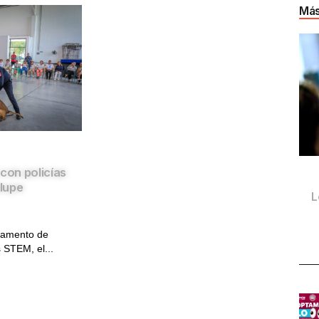
Más
con policías
lupe
L
pamento de
 STEM, el...