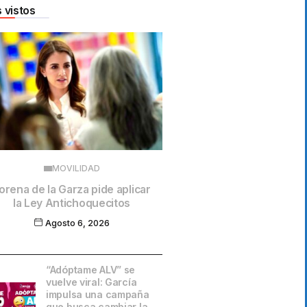
 vistos
MOVILIDAD
orena de la Garza pide aplicar
la Ley Antichoquecitos
Agosto 6, 2026
“Adóptame ALV” se
vuelve viral: García
impulsa una campaña
que busca cambiar la