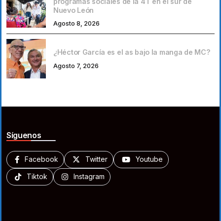
programas sociales de la 4T en el sur de
Nuevo León
Agosto 8, 2026
¿Héctor García es el as bajo la manga de MC?
Agosto 7, 2026
Síguenos
Facebook
Twitter
Youtube
Tiktok
Instagram