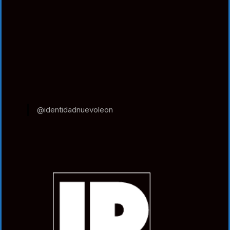
@identidadnuevoleon