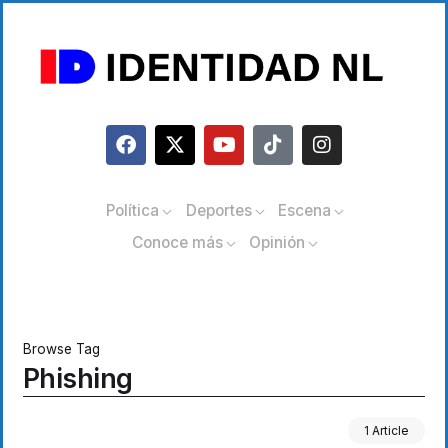
Política
Deportes
Escena
Conoce más
Opinión
Browse Tag
Phishing
1 Article