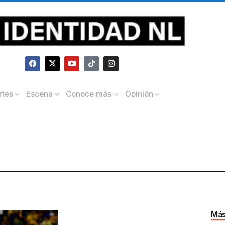
rtes
Escena
Conoce más
Opinión
Más