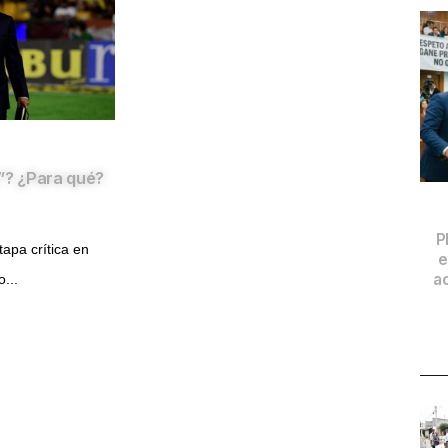
”? ¿Para qué?
P
apa crítica en
e
a
o...