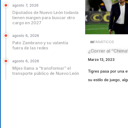
agosto 7, 2026
Diputados de Nuevo León todavía
tienen margen para buscar otro
cargo en 2027
agosto 6, 2026
FANÁTICOS
Pato Zambrano y su valentía
fuera de las redes
¿Correr al “Chima
Marzo 13, 2023
agosto 6, 2026
Mijes llama a “transformar” el
Tigres pasa por una et
transporte público de Nuevo León
su estilo de juego, alg