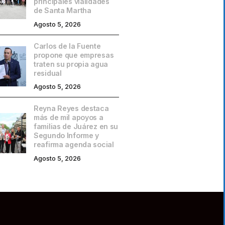
principales vialidades
de Santa Martha
Agosto 5, 2026
Carlos de la Fuente
propone que empresas
traten su propia agua
residual
Agosto 5, 2026
Reyna Reyes destaca
más de mil apoyos a
familias de Juárez en su
Segundo Informe y
reafirma agenda social
Agosto 5, 2026