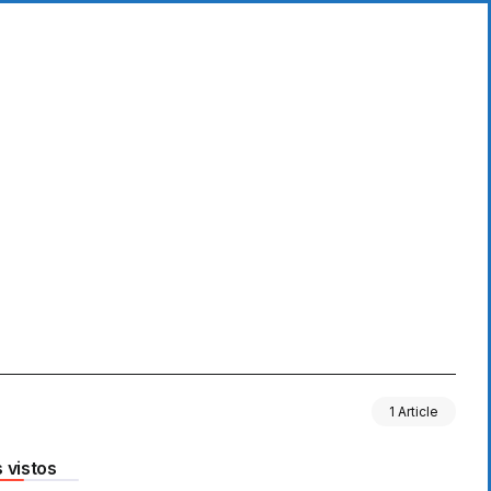
1 Article
 vistos