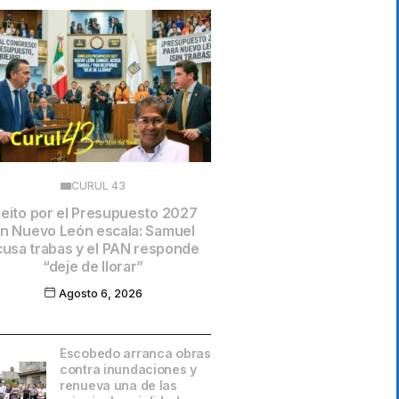
CURUL 43
leito por el Presupuesto 2027
n Nuevo León escala: Samuel
cusa trabas y el PAN responde
“deje de llorar”
Agosto 6, 2026
Escobedo arranca obras
contra inundaciones y
renueva una de las