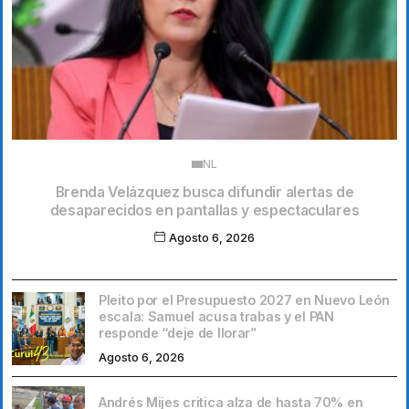
NL
Brenda Velázquez busca difundir alertas de
desaparecidos en pantallas y espectaculares
Agosto 6, 2026
Pleito por el Presupuesto 2027 en Nuevo León
escala: Samuel acusa trabas y el PAN
responde “deje de llorar”
Agosto 6, 2026
Andrés Mijes critica alza de hasta 70% en