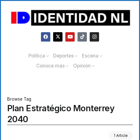
Política
Deportes
Escena
Conoce más
Opinión
Browse Tag
Plan Estratégico Monterrey
2040
1 Article