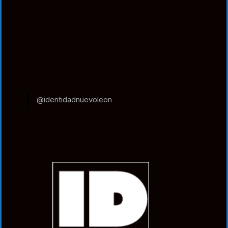
@identidadnuevoleon