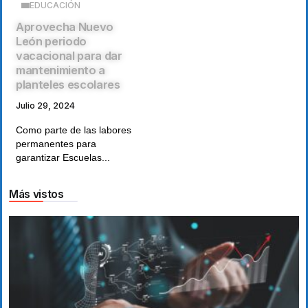
EDUCACIÓN
Aprovecha Nuevo
León periodo
vacacional para dar
mantenimiento a
planteles escolares
Julio 29, 2024
Como parte de las labores
permanentes para
garantizar Escuelas...
Más vistos