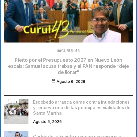
CURUL 43
Pleito por el Presupuesto 2027 en Nuevo León
escala: Samuel acusa trabas y el PAN responde “deje
de llorar”
Agosto 6, 2026
Escobedo arranca obras contra inundaciones
y renueva una de las principales vialidades de
Santa Martha
Agosto 5, 2026
Carlos de la Fuente propone que empresas