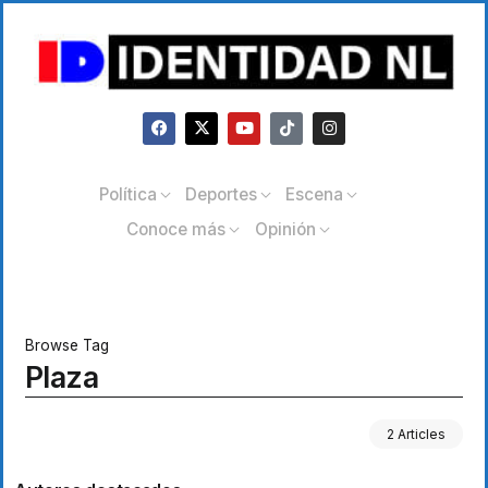
Política
Deportes
Escena
Conoce más
Opinión
Browse Tag
Plaza
2 Articles