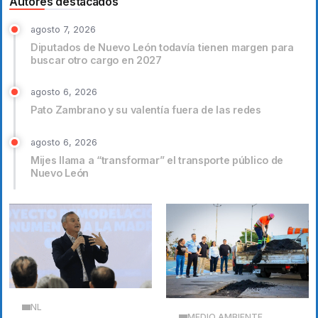
Autores destacados
agosto 7, 2026
Diputados de Nuevo León todavía tienen margen para
buscar otro cargo en 2027
agosto 6, 2026
Pato Zambrano y su valentía fuera de las redes
agosto 6, 2026
Mijes llama a “transformar” el transporte público de
Nuevo León
NL
MEDIO AMBIENTE