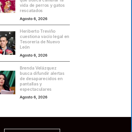
vida de perros y gatos
rescatados
Agosto 6, 2026
Heriberto Treviño
cuestiona vacío legal en
Tesorería de Nuevo
León
Agosto 6, 2026
Brenda Velázquez
busca difundir alertas
de desaparecidos en
pantallas y
espectaculares
Agosto 6, 2026