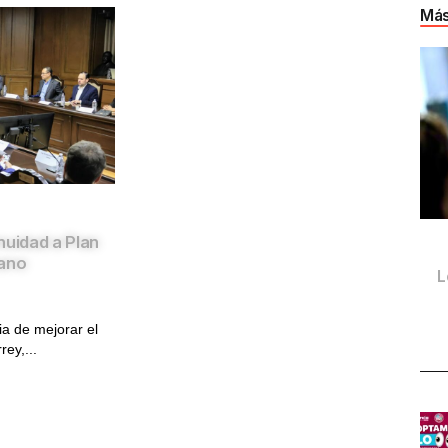
Más
nuidad a Plan
bano
L
ia de mejorar el
ey,...