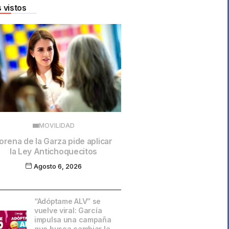
 vistos
MOVILIDAD
orena de la Garza pide aplicar
la Ley Antichoquecitos
Agosto 6, 2026
“Adóptame ALV” se
vuelve viral: García
impulsa una campaña
que busca cambiar la