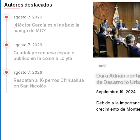
Autores destacados
agosto 7, 2026
¿Héctor García es el as bajo la
manga de MC?
agosto 7, 2026
Guadalupe renueva espacio
público en la colonia Lolyta
NL
agosto 7, 2026
Dará Adrián conti
Rescatan a 16 perros Chihuahua
de Desarrollo Ur
en San Nicolás
Septiembre 19, 2024
Debido a la importanc
crecimiento de Monterr