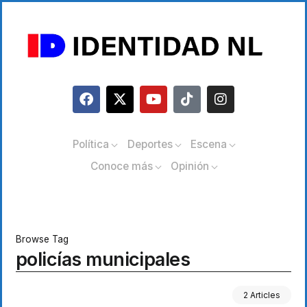
Política
Deportes
Escena
Conoce más
Opinión
Browse Tag
policías municipales
2 Articles