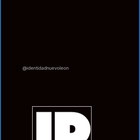
@identidadnuevoleon