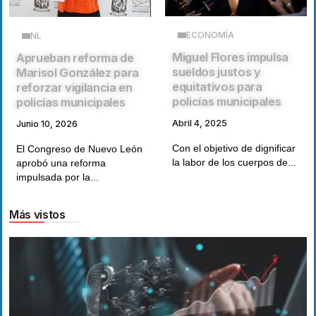
ECONOMÍA
NL
Miguel Flores impulsa
Aprueban reforma de
sueldos justos y
Marisol González para
equitativos para
reforzar vigilancia en
policías municipales
policías municipales
Abril 4, 2025
Junio 10, 2026
Con el objetivo de dignificar
El Congreso de Nuevo León
la labor de los cuerpos de...
aprobó una reforma
impulsada por la...
Más vistos