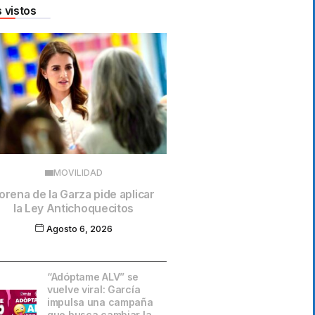
 vistos
MOVILIDAD
orena de la Garza pide aplicar
la Ley Antichoquecitos
Agosto 6, 2026
“Adóptame ALV” se
vuelve viral: García
impulsa una campaña
que busca cambiar la