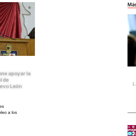
Más
one apoyar la
l de
L
uevo León
es
leo a los