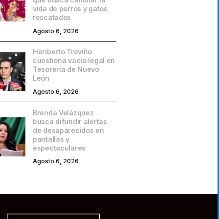
vida de perros y gatos
rescatados
Agosto 6, 2026
Heriberto Treviño
cuestiona vacío legal en
Tesorería de Nuevo
León
Agosto 6, 2026
Brenda Velázquez
busca difundir alertas
de desaparecidos en
pantallas y
espectaculares
Agosto 6, 2026