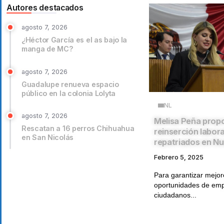
Autores destacados
agosto 7, 2026
¿Héctor García es el as bajo la
manga de MC?
agosto 7, 2026
Guadalupe renueva espacio
público en la colonia Lolyta
NL
agosto 7, 2026
Melisa Peña prop
Rescatan a 16 perros Chihuahua
reinserción labora
en San Nicolás
repatriados en N
Febrero 5, 2025
Para garantizar mejor
oportunidades de emp
ciudadanos...