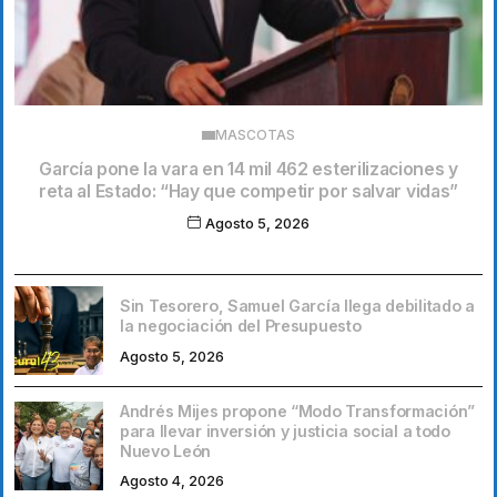
MASCOTAS
García pone la vara en 14 mil 462 esterilizaciones y
reta al Estado: “Hay que competir por salvar vidas”
Agosto 5, 2026
Sin Tesorero, Samuel García llega debilitado a
la negociación del Presupuesto
Agosto 5, 2026
Andrés Mijes propone “Modo Transformación”
para llevar inversión y justicia social a todo
Nuevo León
Agosto 4, 2026