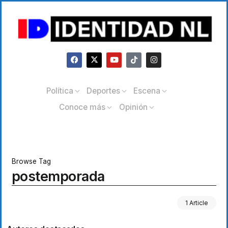
Política
Deportes
Escena
Conoce más
Opinión
Browse Tag
postemporada
1 Article