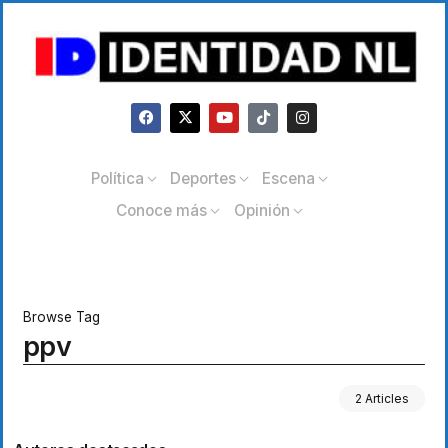
Política
Deportes
Escena
Conoce más
Opinión
Browse Tag
ppv
2 Articles