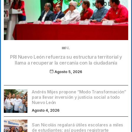
NL
PRI Nuevo León refuerza su estructura territorial y
llama a recuperar la cercanía con la ciudadanía
Agosto 5, 2026
Andrés Mijes propone “Modo Transformación”
para llevar inversión y justicia social a todo
Nuevo León
Agosto 4, 2026
San Nicolás regalará útiles escolares a miles
de estudiantes: así puedes registrarte