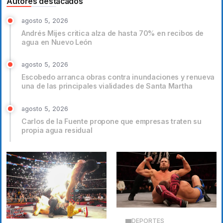
Autores destacados
agosto 5, 2026
Andrés Mijes critica alza de hasta 70% en recibos de
agua en Nuevo León
agosto 5, 2026
Escobedo arranca obras contra inundaciones y renueva
una de las principales vialidades de Santa Martha
agosto 5, 2026
Carlos de la Fuente propone que empresas traten su
propia agua residual
DEPORTES