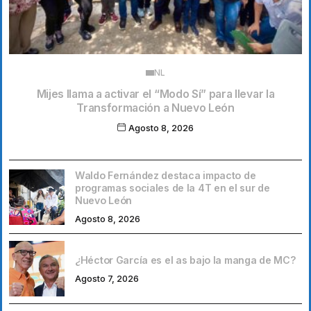
NL
Mijes llama a activar el “Modo Sí” para llevar la
Transformación a Nuevo León
Agosto 8, 2026
Waldo Fernández destaca impacto de
programas sociales de la 4T en el sur de
Nuevo León
Agosto 8, 2026
¿Héctor García es el as bajo la manga de MC?
Agosto 7, 2026