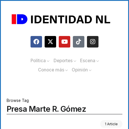
Política
Deportes
Escena
Conoce más
Opinión
Browse Tag
Presa Marte R. Gómez
1 Article