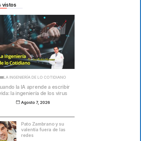
 vistos
LA INGENIERÍA DE LO COTIDIANO
uando la IA aprende a escribir
vida: la ingeniería de los virus
Agosto 7, 2026
Pato Zambrano y su
valentía fuera de las
redes