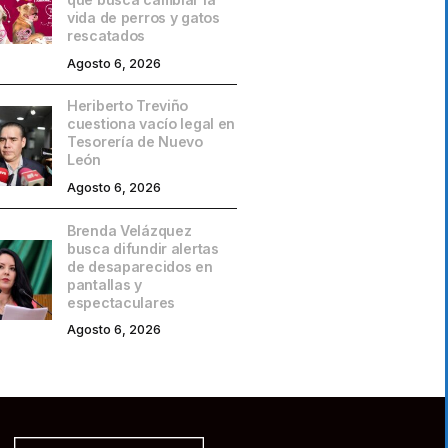
vida de perros y gatos
rescatados
Agosto 6, 2026
Heriberto Treviño
cuestiona vacío legal en
Tesorería de Nuevo
León
Agosto 6, 2026
Brenda Velázquez
busca difundir alertas
de desaparecidos en
pantallas y
espectaculares
Agosto 6, 2026