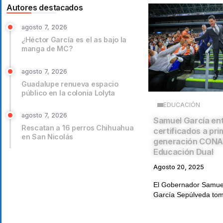
Autores destacados
agosto 7, 2026
¿Héctor García es el as bajo la
manga de MC?
agosto 7, 2026
Guadalupe renueva espacio
público en la colonia Lolyta
EDUCACIÓN
agosto 7, 2026
Samuel García en
Rescatan a 16 perros Chihuahua
certificados a pr
en San Nicolás
generación CONA
Educación Dual
Agosto 20, 2025
El Gobernador Samuel
García Sepúlveda tomó