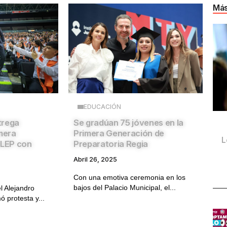
Más
EDUCACIÓN
trega
Se gradúan 75 jóvenes en la
imera
Primera Generación de
L
LEP con
Preparatoria Regia
Abril 26, 2025
Con una emotiva ceremonia en los
bajos del Palacio Municipal, el...
 Alejandro
 protesta y...