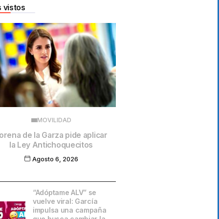
 vistos
MOVILIDAD
orena de la Garza pide aplicar
la Ley Antichoquecitos
Agosto 6, 2026
“Adóptame ALV” se
vuelve viral: García
impulsa una campaña
que busca cambiar la