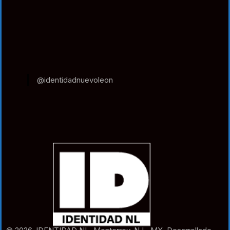
@identidadnuevoleon