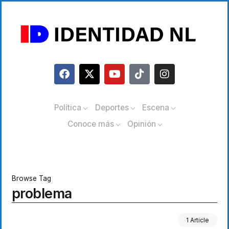
Política
Deportes
Escena
Conoce más
Opinión
Browse Tag
problema
1 Article