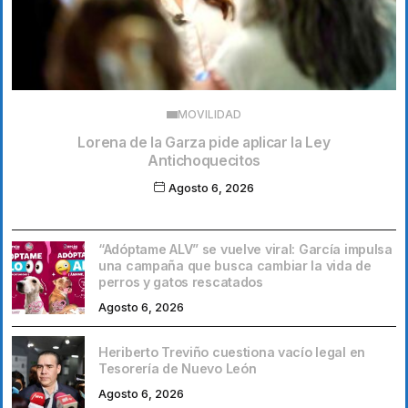
MOVILIDAD
Lorena de la Garza pide aplicar la Ley
Antichoquecitos
Agosto 6, 2026
“Adóptame ALV” se vuelve viral: García impulsa
una campaña que busca cambiar la vida de
perros y gatos rescatados
Agosto 6, 2026
Heriberto Treviño cuestiona vacío legal en
Tesorería de Nuevo León
Agosto 6, 2026