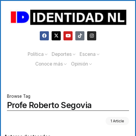
Política
Deportes
Escena
Conoce más
Opinión
Browse Tag
Profe Roberto Segovia
1 Article