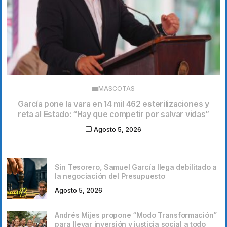
MASCOTAS
García pone la vara en 14 mil 462 esterilizaciones y
reta al Estado: “Hay que competir por salvar vidas”
Agosto 5, 2026
Sin Tesorero, Samuel García llega debilitado a
la negociación del Presupuesto
Agosto 5, 2026
Andrés Mijes propone “Modo Transformación”
para llevar inversión y justicia social a todo