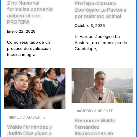
Zinc Nacional
Profepa clausura
formaliza convenio
Zoológico La Pastora
ambiental con
por maltrato animal
PROFEPA
Octubre 3, 2025
Enero 22, 2026
El Parque Zoológico La
Como resultado de un
Pastora, en el municipio de
proceso de evaluación
Guadalupe,...
técnica integral...
MEDIO AMBIENTE
MEDIO AMBIENTE
Reconoce Waldo
Waldo Fernández y
Fernández
Judith Díaz piden a
inspecciones en