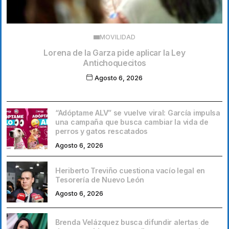
MOVILIDAD
Lorena de la Garza pide aplicar la Ley
Antichoquecitos
Agosto 6, 2026
“Adóptame ALV” se vuelve viral: García impulsa
una campaña que busca cambiar la vida de
perros y gatos rescatados
Agosto 6, 2026
Heriberto Treviño cuestiona vacío legal en
Tesorería de Nuevo León
Agosto 6, 2026
Brenda Velázquez busca difundir alertas de