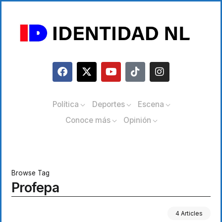
Política
Deportes
Escena
Conoce más
Opinión
Browse Tag
Profepa
4 Articles