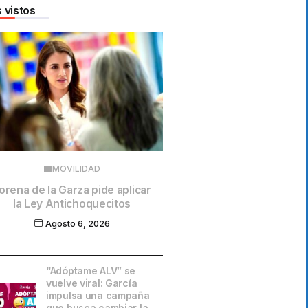
 vistos
MOVILIDAD
orena de la Garza pide aplicar
la Ley Antichoquecitos
Agosto 6, 2026
“Adóptame ALV” se
vuelve viral: García
impulsa una campaña
que busca cambiar la