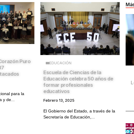
Más
Corazón Puro
EDUCACIÓN
37
Escuela de Ciencias de la
stacados
Educación celebra 50 años de
L
formar profesionales
educativos
ional para la
a y de...
Febrero 13, 2025
El Gobierno del Estado, a través de la
Secretaría de Educación,...