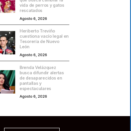
vida de perros y gatos
rescatados
Agosto 6, 2026
Heriberto Treviño
cuestiona vacío legal en
Tesorería de Nuevo
León
Agosto 6, 2026
Brenda Velázquez
busca difundir alertas
de desaparecidos en
pantallas y
espectaculares
Agosto 6, 2026