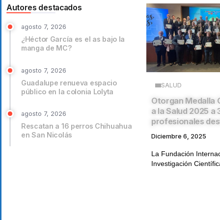
Autores destacados
agosto 7, 2026
¿Héctor García es el as bajo la
manga de MC?
agosto 7, 2026
Guadalupe renueva espacio
SALUD
público en la colonia Lolyta
Otorgan Medalla 
a la Salud 2025 a 
agosto 7, 2026
profesionales de
Rescatan a 16 perros Chihuahua
en San Nicolás
Diciembre 6, 2025
La Fundación Internac
Investigación Científic