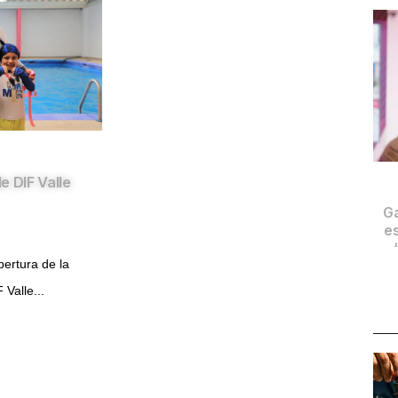
e DIF Valle
Ga
es
pertura de la
 Valle...