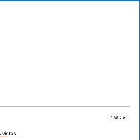
1 Article
 vistos