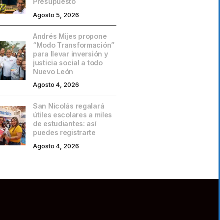
Presupuesto
Agosto 5, 2026
Andrés Mijes propone
“Modo Transformación”
para llevar inversión y
justicia social a todo
Nuevo León
Agosto 4, 2026
San Nicolás regalará
útiles escolares a miles
de estudiantes: así
puedes registrarte
Agosto 4, 2026