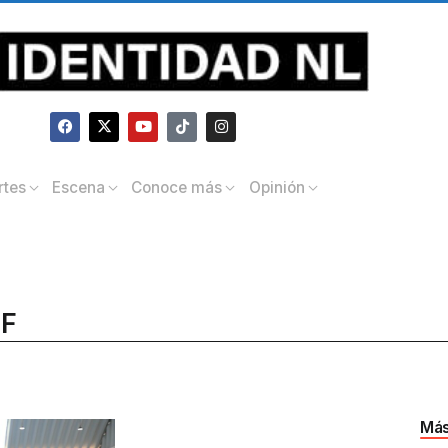
rtes
Escena
Conoce más
Opinión
IF
Más