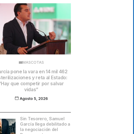
MASCOTAS
rcía pone la vara en 14 mil 462
terilizaciones y reta al Estado:
“Hay que competir por salvar
vidas”
Agosto 5, 2026
Sin Tesorero, Samuel
García llega debilitado a
la negociación del