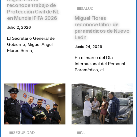
reconoce trabajo de
SALUD
Protección Civil de NL
Miguel Flores
en Mundial FIFA 2026
reconoce labor de
Julio 2, 2026
paramédicos de Nuevo
León
El Secretario General de
Gobierno, Miguel Ángel
Junio 24, 2026
Flores Serna,...
En el marco del Día
Internacional del Personal
Paramédico, el...
SEGURIDAD
NL