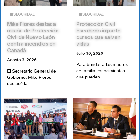
SEGURIDAD
SEGURIDAD
Mike Flores destaca
Protección Civil
misión de Protección
Escobedo imparte
Civil de Nuevo León
cursos que salvan
contra incendios en
vidas
Canadá
Julio 30, 2026
Agosto 3, 2026
Para brindar a las madres
de familia conocimientos
El Secretario General de
que pueden...
Gobierno, Mike Flores,
destacó la...