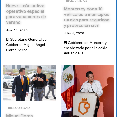
MOVILIDAD
Nuevo León activa
Monterrey dona 10
operativo especial
vehículos a municipios
para vacaciones de
rurales para seguridad
verano
y protección civil
Julio 15, 2026
Julio 4, 2026
El Secretario General de
El Gobierno de Monterrey,
Gobierno, Miguel Ángel
encabezado por el alcalde
Flores Serna,...
Adrián de la...
SEGURIDAD
Miguel Flores