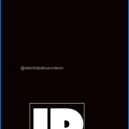
@identidadnuevoleon