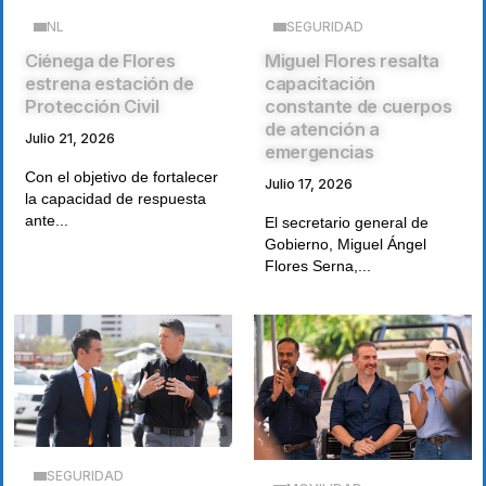
NL
SEGURIDAD
Ciénega de Flores
Miguel Flores resalta
estrena estación de
capacitación
Protección Civil
constante de cuerpos
de atención a
Julio 21, 2026
emergencias
Con el objetivo de fortalecer
Julio 17, 2026
la capacidad de respuesta
ante...
El secretario general de
Gobierno, Miguel Ángel
Flores Serna,...
SEGURIDAD