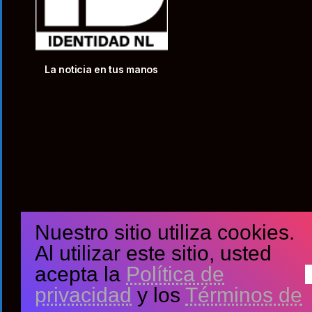
La noticia en tus manos
Nuestro sitio utiliza cookies.
Al utilizar este sitio, usted
acepta la
Política de
privacidad
y los
Términos de