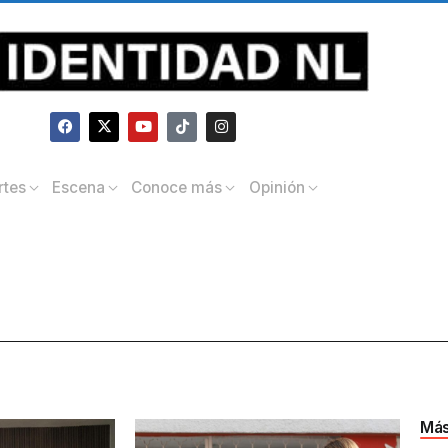
rtes
Escena
Conoce más
Opinión
Más