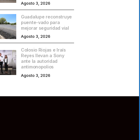
Agosto 3, 2026
Guadalupe reconstruye
puente-vado para
mejorar seguridad vial
Agosto 3, 2026
Colosio Riojas e Iraís
Reyes llevan a Sony
ante la autoridad
antimonopolios
Agosto 3, 2026