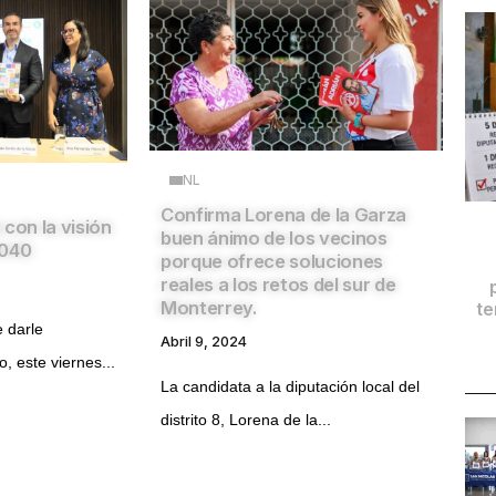
NL
Confirma Lorena de la Garza
con la visión
buen ánimo de los vecinos
2040
porque ofrece soluciones
reales a los retos del sur de
Monterrey.
te
 darle
Abril 9, 2024
o, este viernes...
La candidata a la diputación local del
distrito 8, Lorena de la...