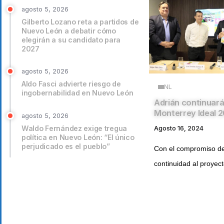
agosto 5, 2026
Gilberto Lozano reta a partidos de
Nuevo León a debatir cómo
elegirán a su candidato para
2027
agosto 5, 2026
Aldo Fasci advierte riesgo de
NL
ingobernabilidad en Nuevo León
Adrián continuará 
Monterrey Ideal 
agosto 5, 2026
Waldo Fernández exige tregua
Agosto 16, 2024
política en Nuevo León: “El único
perjudicado es el pueblo”
Con el compromiso de
continuidad al proyect