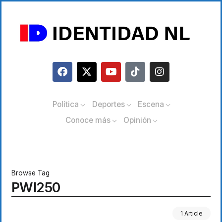
Política
Deportes
Escena
Conoce más
Opinión
Browse Tag
PWI250
1 Article