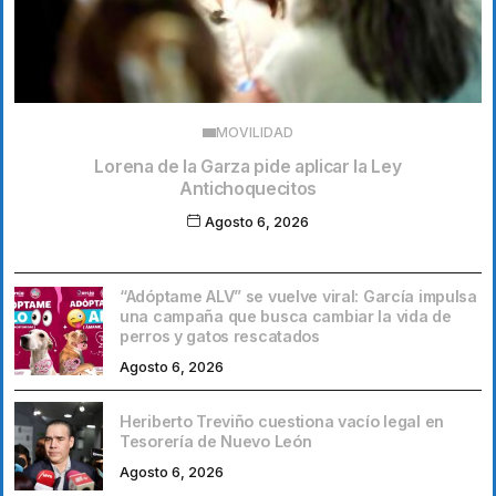
MOVILIDAD
Lorena de la Garza pide aplicar la Ley
Antichoquecitos
Agosto 6, 2026
“Adóptame ALV” se vuelve viral: García impulsa
una campaña que busca cambiar la vida de
perros y gatos rescatados
Agosto 6, 2026
Heriberto Treviño cuestiona vacío legal en
Tesorería de Nuevo León
Agosto 6, 2026