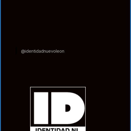
@identidadnuevoleon