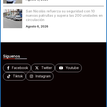
San Nicolás refuerza su seguridad con 10
nuevas patrullas y supera las 200 unidades en
circulación
Agosto 6, 2026
Síguenos
Facebook
Twitter
Youtube
Tiktok
Instagram