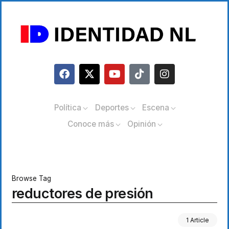
Política
Deportes
Escena
Conoce más
Opinión
Browse Tag
reductores de presión
1 Article