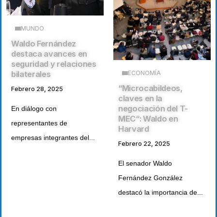
MUNDO
Waldo Fernández
destaca avances en
seguridad y relaciones
bilaterales
ECONOMÍA
“Microcabildeos,
Febrero 28, 2025
claves en la
negociación del T-
En diálogo con
MEC“: Waldo en
representantes de
Harvard
empresas integrantes del...
Febrero 22, 2025
El senador Waldo
Fernández González
destacó la importancia de...