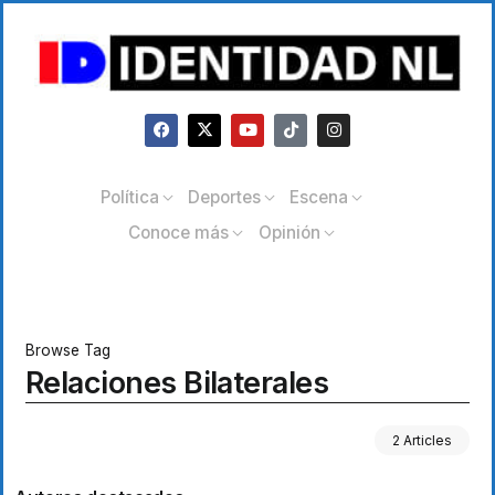
Política
Deportes
Escena
Conoce más
Opinión
Browse Tag
Relaciones Bilaterales
2 Articles