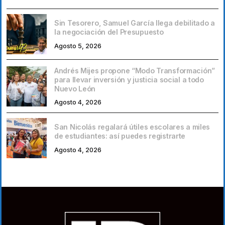
Sin Tesorero, Samuel García llega debilitado a
la negociación del Presupuesto
Agosto 5, 2026
Andrés Mijes propone “Modo Transformación”
para llevar inversión y justicia social a todo
Nuevo León
Agosto 4, 2026
San Nicolás regalará útiles escolares a miles
de estudiantes: así puedes registrarte
Agosto 4, 2026