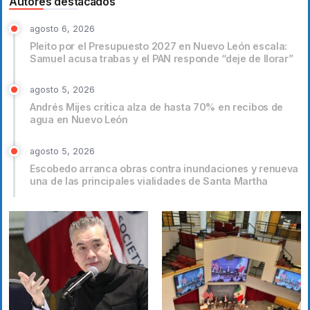
Autores destacados
agosto 6, 2026
Pleito por el Presupuesto 2027 en Nuevo León escala:
Samuel acusa trabas y el PAN responde “deje de llorar”
agosto 5, 2026
Andrés Mijes critica alza de hasta 70% en recibos de
agua en Nuevo León
agosto 5, 2026
Escobedo arranca obras contra inundaciones y renueva
una de las principales vialidades de Santa Martha