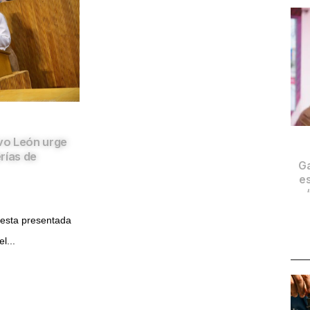
vo León urge
rías de
Ga
es
uesta presentada
l...