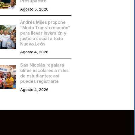
Presupuesto
Agosto 5, 2026
Andrés Mijes propone
“Modo Transformación”
para llevar inversión y
justicia social a todo
Nuevo León
Agosto 4, 2026
San Nicolás regalará
útiles escolares a miles
de estudiantes: así
puedes registrarte
Agosto 4, 2026