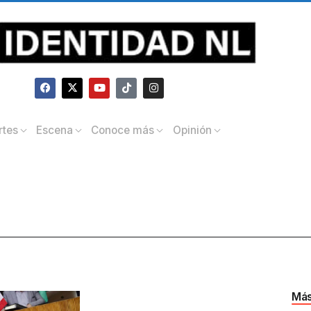
rtes
Escena
Conoce más
Opinión
Más