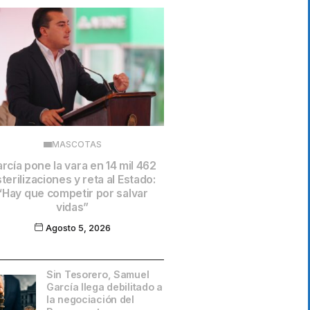
MASCOTAS
rcía pone la vara en 14 mil 462
terilizaciones y reta al Estado:
“Hay que competir por salvar
vidas”
Agosto 5, 2026
Sin Tesorero, Samuel
García llega debilitado a
la negociación del