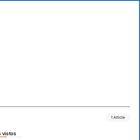
1 Article
 vistos